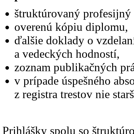
štruktúrovaný profesijný 
overenú kópiu diplomu,
ďalšie doklady o vzdelan
a vedeckých hodností,
zoznam publikačných prá
v prípade úspešného abso
z registra trestov nie sta
Prihlášky spolu so štruktú