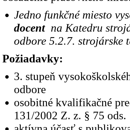
Jedno funkčné miesto vys
docent
na Katedru strojá
odbore 5.2.7. strojárske 
Požiadavky:
3. stupeň vysokoškolské
odbore
osobitné kvalifikačné p
131/2002 Z. z. § 75 ods. 
aktívna účasť s publiko