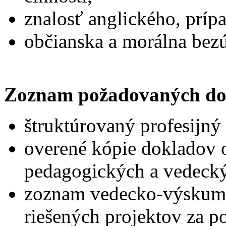
znalosť anglického, príp
občianska a mo
Zoznam požadovaných do
štruktúrovaný profesijný 
overené kópie dokladov o
pedagogických a vedecký
zoznam vedecko-výskumn
riešených projektov za p