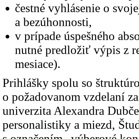
čestné vyhlásenie o svoj
a bezúhonnosti,
v prípade úspešného abs
nutné predložiť výpis z reg
mesiace).
Prihlášky spolu so štruktú
o požadovanom vzdelaní zas
univerzita Alexandra Dubče
personalistiky a miezd, Štu
s označením „výberové kon