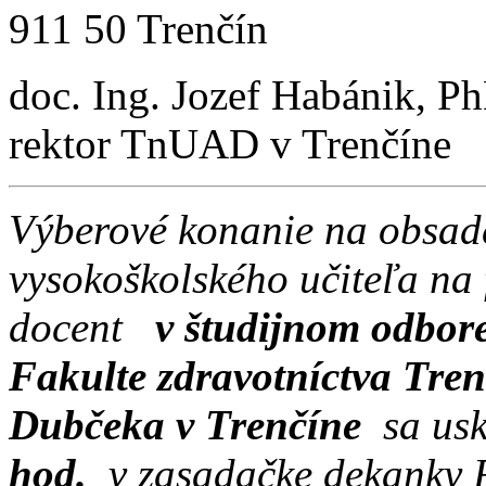
911 50 Trenčín
doc. Ing. Jozef Habánik, P
rektor TnUAD v Trenčíne
Výberové konanie na obsa
vysokoškolského učiteľa na
docent
v študijnom odbore
Fakulte zdravotníctva Tren
Dubčeka v Trenčíne
sa us
hod.
v zasadačke dekanky 