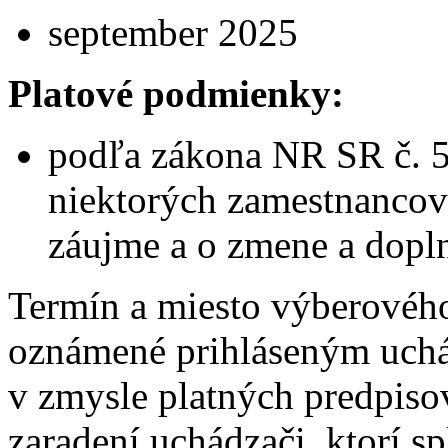
september 2025
Platové podmienky:
podľa zákona NR SR č. 5
niektorých zamestnancov
záujme a o zmene a dopl
Termín a miesto výberovéh
oznámené prihláseným uch
v zmysle platných predpis
zaradení uchádzači, ktorí s