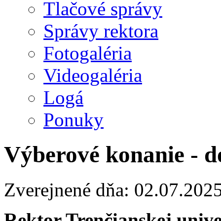
Tlačové správy
Správy rektora
Fotogaléria
Videogaléria
Logá
Ponuky
Výberové konanie - d
Zverejnené dňa: 02.07.202
Rektor Trenčianskej univ