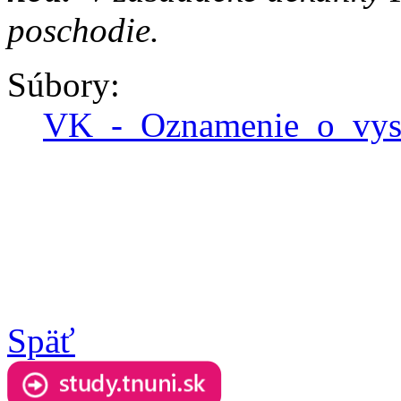
poschodie.
Súbory:
VK_-_Oznamenie_o_vys
Späť