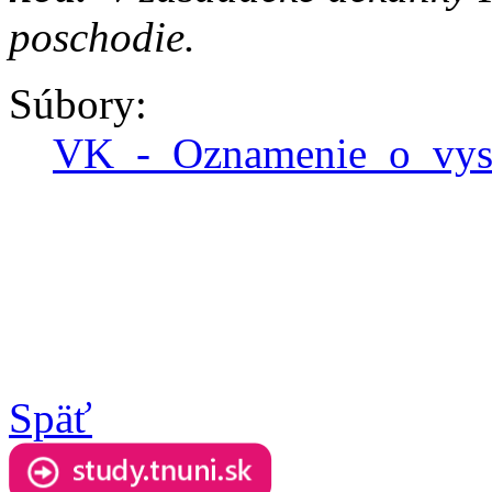
poschodie.
Súbory:
VK_-_Oznamenie_o_vys
Späť