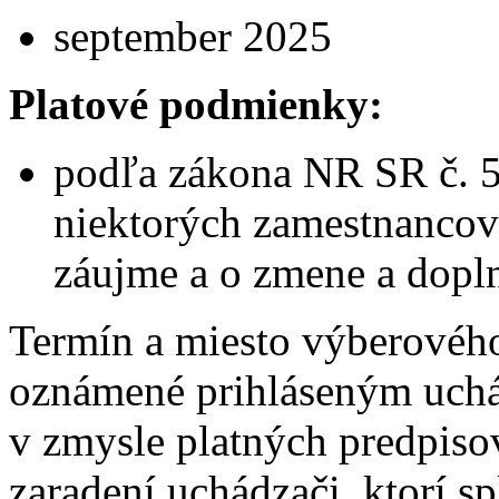
september 2025
Platové podmienky:
podľa zákona NR SR č. 5
niektorých zamestnancov
záujme a o zmene a dopl
Termín a miesto výberovéh
oznámené prihláseným uch
v zmysle platných predpis
zaradení uchádzači, ktorí s