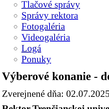
Tlačové správy
Správy rektora
Fotogaléria
Videogaléria
Logá
Ponuky
Výberové konanie - d
Zverejnené dňa: 02.07.202
Rektor Trenčianskej univ