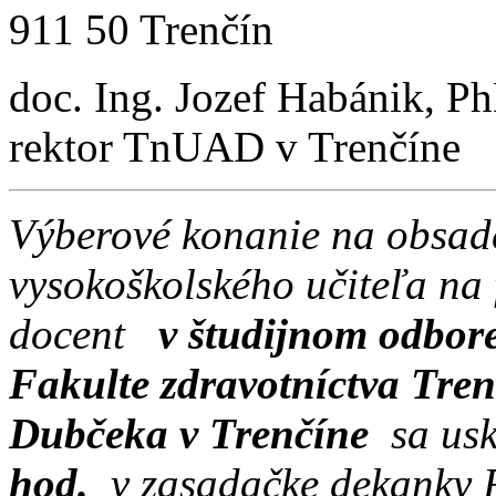
911 50 Trenčín
doc. Ing. Jozef Habánik, P
rektor TnUAD v Trenčíne
Výberové konanie na obsa
vysokoškolského učiteľa na
docent
v študijnom odbore
Fakulte zdravotníctva Tren
Dubčeka v Trenčíne
sa us
hod.
v zasadačke dekanky 