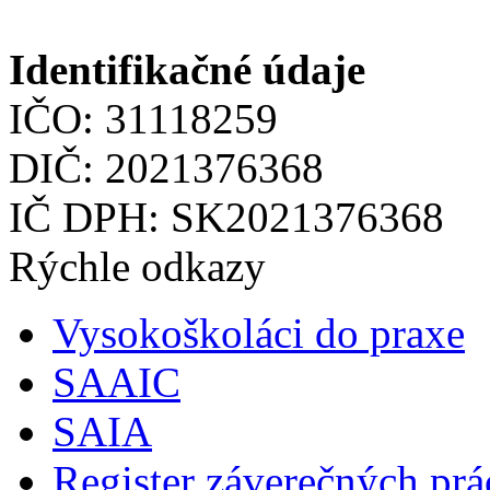
Identifikačné údaje
IČO: 31118259
DIČ: 2021376368
IČ DPH: SK2021376368
Rýchle odkazy
Vysokoškoláci do praxe
SAAIC
SAIA
Register záverečných prá