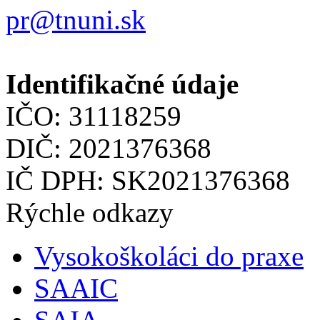
pr@tnuni.sk
Identifikačné údaje
IČO: 31118259
DIČ: 2021376368
IČ DPH: SK2021376368
Rýchle odkazy
Vysokoškoláci do praxe
SAAIC