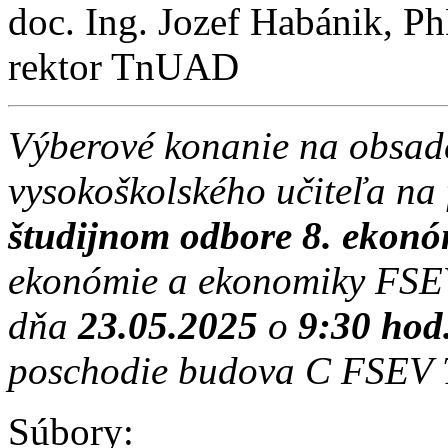
doc. Ing. Jozef Habánik, P
rektor TnUAD
Výberové konanie na obsad
vysokoškolského učiteľa na
študijnom odbore 8. ekon
ekonómie a ekonomiky FSE
dňa
23.05.2025
o
9:30 hod
poschodie budova C FSEV T
Súbory: