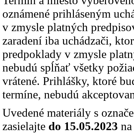
Termín a miesto výberovéh
oznámené prihláseným uch
v zmysle platných predpis
zaradení iba uchádzači, kto
predpoklady v zmysle platn
nebudú spĺňať všetky požia
vrátené. Prihlášky, ktoré 
termíne, nebudú akceptovan
Uvedené materiály s označ
zasielajte
do 15.05.2023
na 