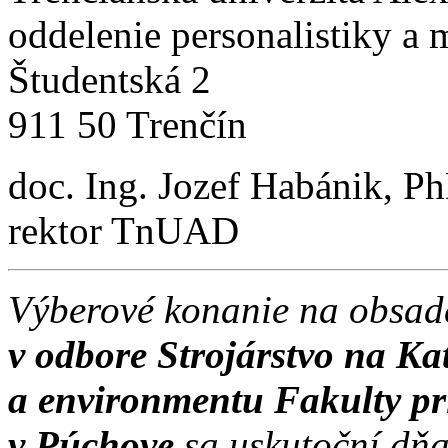
oddelenie personalistiky a 
Študentská 2
911 50 Trenčín
doc. Ing. Jozef Habánik, P
rektor TnUAD
Výberové konanie na obsad
v odbore Strojárstvo na Ka
a environmentu Fakulty pr
v Púchove
sa uskutoční dň