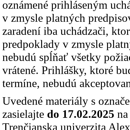
oznámené prihláseným uch
v zmysle platných predpis
zaradení iba uchádzači, kto
predpoklady v zmysle platn
nebudú spĺňať všetky požia
vrátené. Prihlášky, ktoré 
termíne, nebudú akceptovan
Uvedené materiály s označ
zasielajte
do 17.02.2025
na 
Trenčianska univerzita Ale