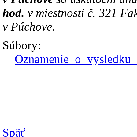
hod.
v miestnosti č. 321 Fa
v Púchove.
Súbory:
Oznamenie_o_vysledku_
Späť