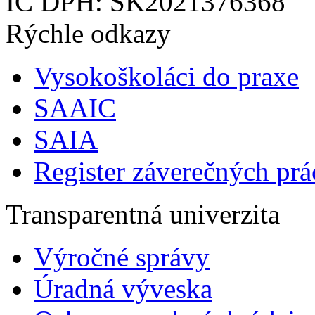
IČ DPH: SK2021376368
Rýchle odkazy
Vysokoškoláci do praxe
SAAIC
SAIA
Register záverečných prá
Transparentná univerzita
Výročné správy
Úradná výveska