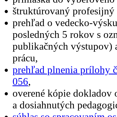
štruktúrovaný profesijný 
prehľad o vedecko-výskum
posledných 5 rokov s oz
publikačných výstupov) 
prácu,
prehľad plnenia prílohy 
056
,
overené kópie dokladov 
a dosiahnutých pedagogi
súhlas so spracovaním o