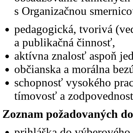
s Organizačnou smernico
pedagogická, tvorivá (v
a publikačná činnosť,
aktívna znalosť aspoň je
občianska a morálna bez
schopnosť vysokého prac
tímovosť a zodpovednosť
Zoznam požadovaných do
prihláška do výberového