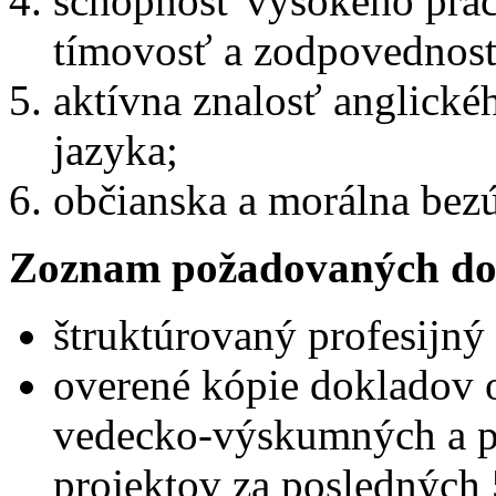
schopnosť vysokého prac
tímovosť a zodpovednos
aktívna znalosť anglické
jazyka;
občianska a morálna bez
Zoznam požadovaných do
štruktúrovaný profesijný 
overené kópie dokladov 
vedecko-výskumných a pu
projektov za posledných 