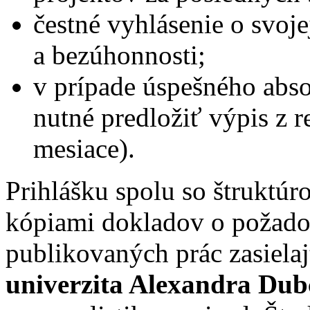
čestné vyhlásenie o svoj
a bezúhonnosti;
v prípade úspešného abs
nutné predložiť výpis z reg
mesiace).
Prihlášku spolu so štruktú
kópiami dokladov o požad
publikovaných prác zasielaj
univerzita Alexandra Dub