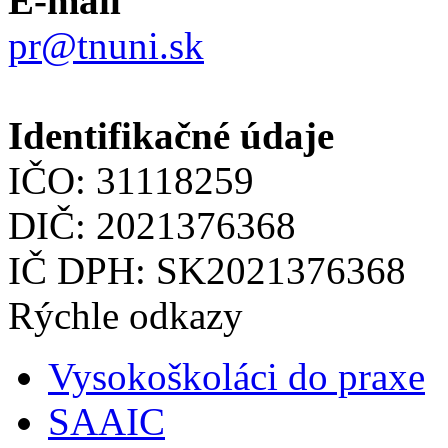
E-mail
pr@tnuni.sk
Identifikačné údaje
IČO: 31118259
DIČ: 2021376368
IČ DPH: SK2021376368
Rýchle odkazy
Vysokoškoláci do praxe
SAAIC