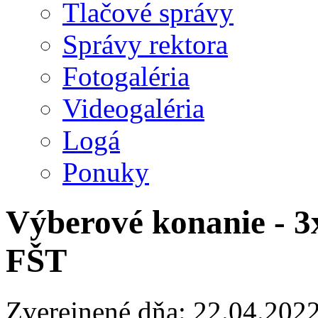
Tlačové správy
Správy rektora
Fotogaléria
Videogaléria
Logá
Ponuky
Výberové konanie - 3
FŠT
Zverejnené dňa: 22.04.202