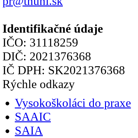
pr@tnuni.sk
Identifikačné údaje
IČO: 31118259
DIČ: 2021376368
IČ DPH: SK2021376368
Rýchle odkazy
Vysokoškoláci do praxe
SAAIC
SAIA