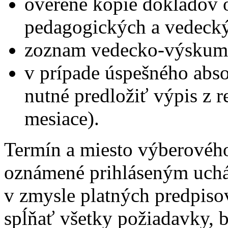
overené kópie dokladov o
pedagogických a vedecký
zoznam vedecko-výskumn
v prípade úspešného abs
nutné predložiť výpis z reg
mesiace).
Termín a miesto výberovéh
oznámené prihláseným uch
v zmysle platných predpiso
spĺňať všetky požiadavky, 