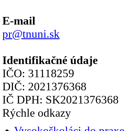
E-mail
pr@tnuni.sk
Identifikačné údaje
IČO: 31118259
DIČ: 2021376368
IČ DPH: SK2021376368
Rýchle odkazy
Vysokoškoláci do praxe