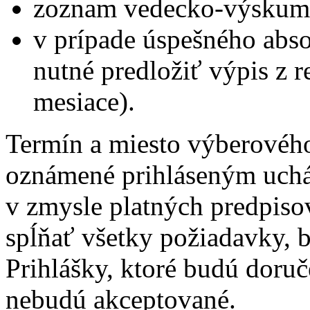
zoznam vedecko-výskumne
v prípade úspešného abs
nutné predložiť výpis z reg
mesiace).
Termín a miesto výberovéh
oznámené prihláseným uch
v zmysle platných predpiso
spĺňať všetky požiadavky, 
Prihlášky, ktoré budú doru
nebudú akceptované.