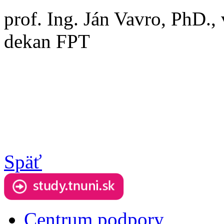
prof. Ing. Ján Vavro, PhD., v
dekan FPT
Späť
Centrum podpory