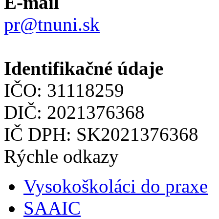
E-mail
pr@tnuni.sk
Identifikačné údaje
IČO: 31118259
DIČ: 2021376368
IČ DPH: SK2021376368
Rýchle odkazy
Vysokoškoláci do praxe
SAAIC