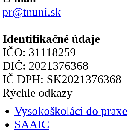
pr@tnuni.sk
Identifikačné údaje
IČO: 31118259
DIČ: 2021376368
IČ DPH: SK2021376368
Rýchle odkazy
Vysokoškoláci do praxe
SAAIC