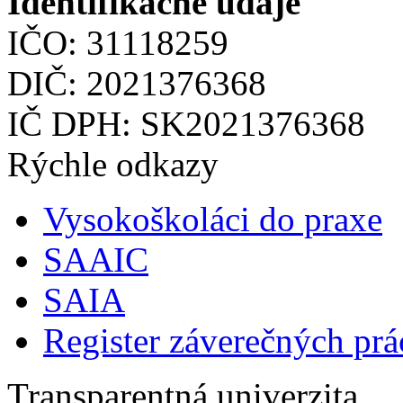
Identifikačné údaje
IČO: 31118259
DIČ: 2021376368
IČ DPH: SK2021376368
Rýchle odkazy
Vysokoškoláci do praxe
SAAIC
SAIA
Register záverečných prá
Transparentná univerzita