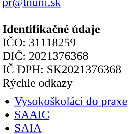
pr@tnuni.sk
Identifikačné údaje
IČO: 31118259
DIČ: 2021376368
IČ DPH: SK2021376368
Rýchle odkazy
Vysokoškoláci do praxe
SAAIC
SAIA