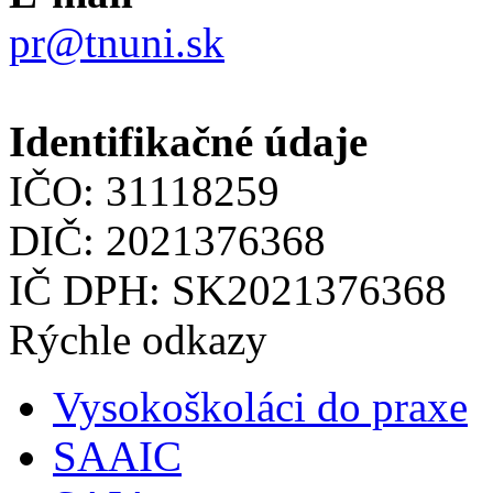
pr@tnuni.sk
Identifikačné údaje
IČO: 31118259
DIČ: 2021376368
IČ DPH: SK2021376368
Rýchle odkazy
Vysokoškoláci do praxe
SAAIC