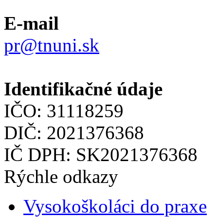
E-mail
pr@tnuni.sk
Identifikačné údaje
IČO: 31118259
DIČ: 2021376368
IČ DPH: SK2021376368
Rýchle odkazy
Vysokoškoláci do praxe