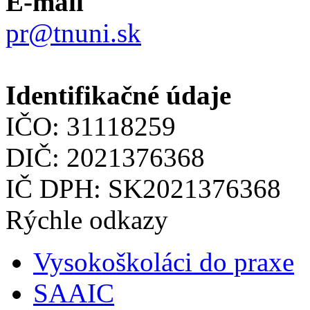
E-mail
pr@tnuni.sk
Identifikačné údaje
IČO: 31118259
DIČ: 2021376368
IČ DPH: SK2021376368
Rýchle odkazy
Vysokoškoláci do praxe
SAAIC