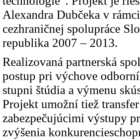
technológie“. Projekt je ri
Alexandra Dubčeka v rámc
cezhraničnej spolupráce Sl
republika 2007 – 2013.
Realizovaná partnerská spo
postup pri výchove odborn
stupni štúdia a výmenu skús
Projekt umožní tiež transfe
zabezpečujúcimi výstupy pr
zvýšenia konkurencieschopn