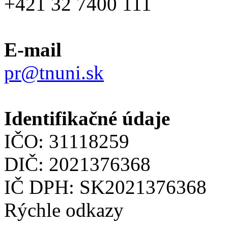
+421 32 7400 111
E-mail
pr@tnuni.sk
Identifikačné údaje
IČO: 31118259
DIČ: 2021376368
IČ DPH: SK2021376368
Rýchle odkazy