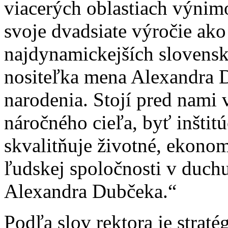
viacerých oblastiach výnimo
svoje dvadsiate výročie ako
najdynamickejších slovensk
nositeľka mena Alexandra D
narodenia. Stojí pred nami
náročného cieľa, byť inštit
skvalitňuje životné, ekono
ľudskej spoločnosti v duch
Alexandra Dubčeka.“
Podľa slov rektora je strat