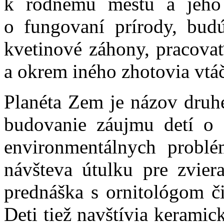
k rodnému mestu a jeho 
o fungovaní prírody, bud
kvetinové záhony, pracovať
a okrem iného zhotovia vtá
Planéta Zem je názov druhé
budovanie záujmu detí o r
environmentálnych probl
návšteva útulku pre zviera
prednáška s ornitológom či
Deti tiež navštívia kerami