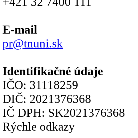
+421 32 7400 111
E-mail
pr@tnuni.sk
Identifikačné údaje
IČO: 31118259
DIČ: 2021376368
IČ DPH: SK2021376368
Rýchle odkazy