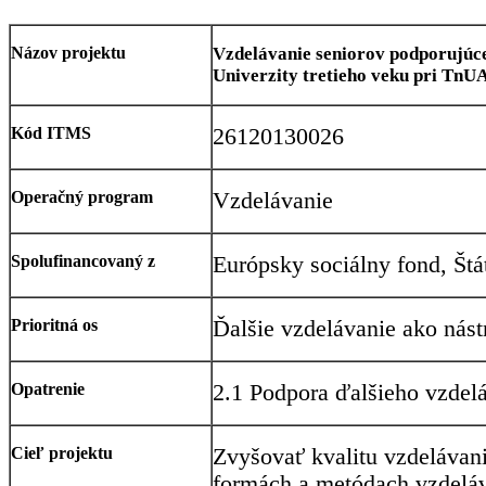
Názov projektu
Vzdelávanie seniorov podporujúce
Univerzity tretieho veku pri TnU
Kód ITMS
26120130026
Operačný program
Vzdelávanie
Spolufinancovaný z
Európsky sociálny fond, Štá
Prioritná os
Ďalšie vzdelávanie ako nást
Opatrenie
2.1 Podpora ďalšieho vzdel
Cieľ projektu
Zvyšovať kvalitu vzdelávani
formách a metódach vzdeláv