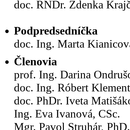
doc. RNDr. Zdenka Kraj
Podpredsedníčka
doc. Ing. Marta Kianicov
Členovia
prof. Ing. Darina Ondruš
doc. Ing. Róbert Klemen
doc. PhDr. Iveta Matišák
Ing. Eva Ivanová, CSc.
Mgr. Pavol Struhár, PhD.