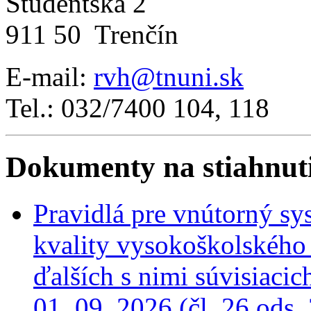
Študentská 2
911 50 Trenčín
E-mail:
rvh@tnuni.sk
Tel.: 032/7400 104, 118
Dokumenty na stiahnut
Pravidlá pre vnútorný sy
kvality vysokoškolského v
ďalších s nimi súvisiaci
01. 09. 2026 (čl. 26 ods.