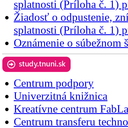
splatnosti (Príloha č. 1
Žiadosť o odpustenie, zn
splatnosti (Príloha č. 1
Oznámenie o súbežnom štú
Centrum podpory
Univerzitná knižnica
Kreatívne centrum FabL
Centrum transferu techno