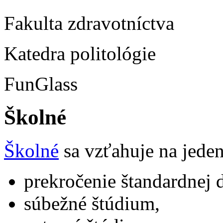
Fakulta zdra
Katedra pol
FunGl
Školné
Školné
sa vzťahuje na jeden
prekročenie štandardnej d
súbežné štúdium,