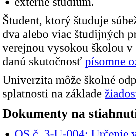
externé štúdium.
Študent, ktorý študuje sú
dva alebo viac študijných
verejnou vysokou školou v 
danú skutočnosť
písomne o
Univerzita môže školné odpu
splatnosti na základe
žiados
Dokumenty na stiahnuti
OS č. 3-U-004: Určenie 