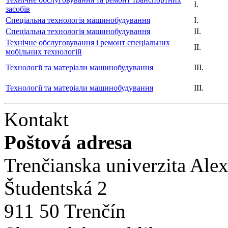
I.
засобів
Спеціальна технологія машинобудування
I.
Спеціальна технологія машинобудування
II.
Технічне обслуговування і ремонт спеціальних
II.
мобільних технологій
Технології та матеріали машинобудування
III.
Технології та матеріали машинобудування
III.
Kontakt
Poštová adresa
Trenčianska univerzita Ale
Študentská 2
911 50 Trenčín