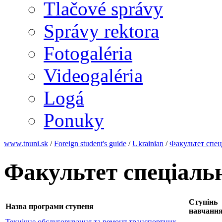
Tlačové správy
Správy rektora
Fotogaléria
Videogaléria
Logá
Ponuky
www.tnuni.sk
/
Foreign student's guide
/
Ukrainian
/
Факультет спец
Факультет спеціаль
Ступінь
Назва програми ступеня
навчанн
Технічне обслуговування та ремонт транспортних