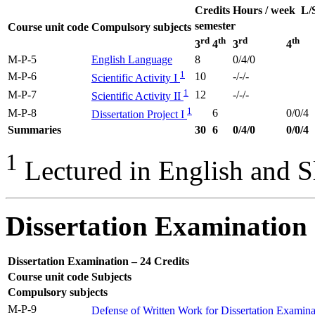
Credits
Hours / week L/
semester
Course unit code
Compulsory subjects
rd
th
rd
th
3
4
3
4
M-P-5
English Language
8
0/4/0
1
M-P-6
10
-/-/-
Scientific Activity I
1
M-P-7
12
-/-/-
Scientific Activity II
1
M-P-8
6
0/0/4
Dissertation Project I
Summaries
30
6
0/4/0
0/0/4
1
Lectured in English and 
Dissertation Examination
Dissertation Examination – 24 Credits
Course unit code
Subjects
Compulsory subjects
M-P-9
Defense of Written Work for Dissertation Examin