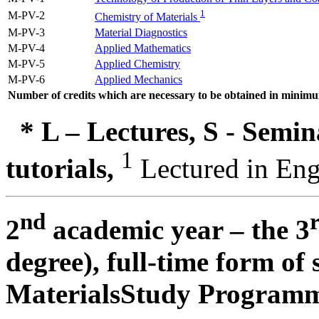
1
M-PV-2
Chemistry of Materials
M-PV-3
Material Diagnostics
M-PV-4
Applied Mathematics
M-PV-5
Applied Chemistry
M-PV-6
Applied Mechanics
Number of credits which are necessary to be obtained in minim
* L – Lectures, S - Semi
1
tutorials,
Lectured in Eng
nd
2
academic year – the 3
degree), full-time form of
Materials
Study Programm