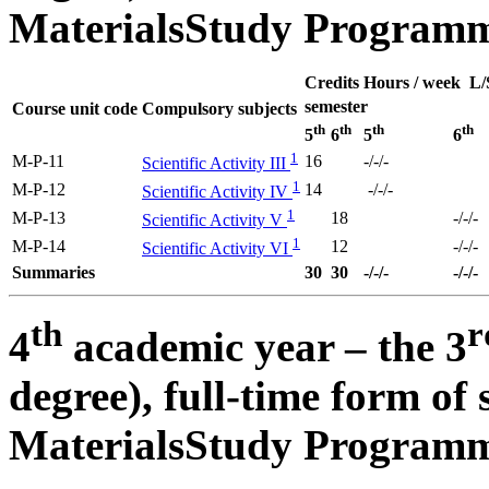
Materials
Study Programm
Credits
Hours / week L/
semester
Course unit code
Compulsory subjects
th
th
th
th
5
6
5
6
1
M-P-11
16
-/-/-
Scientific Activity III
1
M-P-12
14
-/-/-
Scientific Activity IV
1
M-P-13
18
-/-/-
Scientific Activity V
1
M-P-14
12
-/-/-
Scientific Activity VI
Summaries
30
30
-/-/-
-/-/-
th
r
4
academic year – the 3
degree), full-time form of
Materials
Study Programm