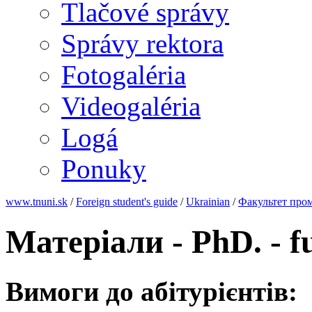
Tlačové správy
Správy rektora
Fotogaléria
Videogaléria
Logá
Ponuky
www.tnuni.sk
/
Foreign student's guide
/
Ukrainian
/
Факультет про
Матеріали - PhD. - fu
Вимоги до абітурієнтів: