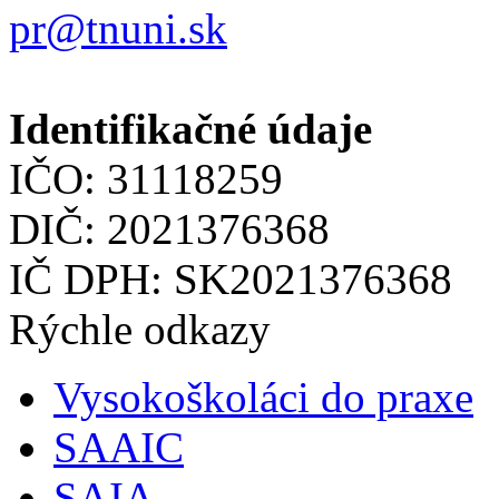
pr@tnuni.sk
Identifikačné údaje
IČO: 31118259
DIČ: 2021376368
IČ DPH: SK2021376368
Rýchle odkazy
Vysokoškoláci do praxe
SAAIC
SAIA