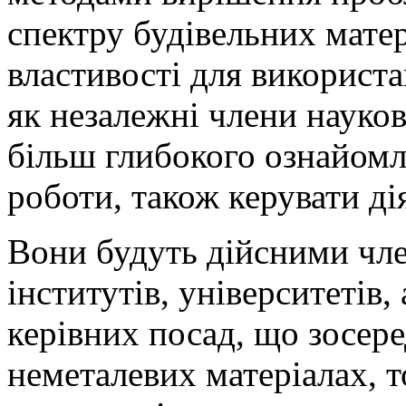
спектру будівельних матер
властивості для використ
як незалежні члени науков
більш глибокого ознайомл
роботи, також керувати д
Вони будуть дійсними чл
інститутів, університетів
керівних посад, що зосер
неметалевих матеріалах, т