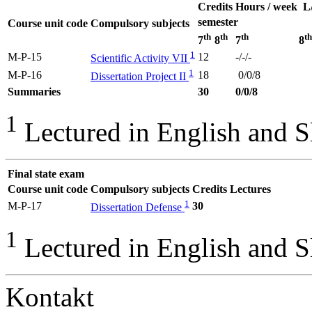
Credits
Hours / week L
semester
Course unit code
Compulsory subjects
th
th
th
th
7
8
7
8
1
M-P-15
12
-/-/-
Scientific Activity VII
1
M-P-16
18
0/0/8
Dissertation Project II
Summaries
30
0/0/8
1
Lectured in English and 
Final state exam
Course unit code
Compulsory subjects
Credits
Lectures
1
M-P-17
30
Dissertation Defense
1
Lectured in English and 
Kontakt