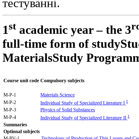
тестуванні.
st
r
1
academic year – the 3
full-time form of study
Stu
Materials
Study Programm
Course unit code
Compulsory subjects
M-P-1
Materials Science
1
M-P-2
Individual Study of Specialized Literature I
M-P-3
Physics of Solid Substances
1
M-P-4
Individual Study of Specialized Literature II
Summaries
Optional subjects
M-PV-1
Technology of Production of Thin Layers and Co