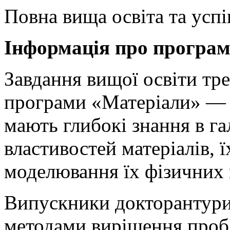
Повна вища освіта та усп
Інформація про програм
Завдання вищої освіти тре
програми «Матеріали» — 
мають глибокі знання в га
властивостей матеріалів, 
моделювання їх фізичних 
Випускники докторантур
методами вирішення проб