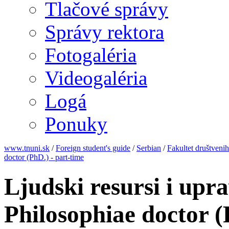
Tlačové správy
Správy rektora
Fotogaléria
Videogaléria
Logá
Ponuky
www.tnuni.sk
/
Foreign student's guide
/
Serbian
/
Fakultet društveni
doctor (PhD.) - part-time
Ljudski resursi i upr
Philosophiae doctor (