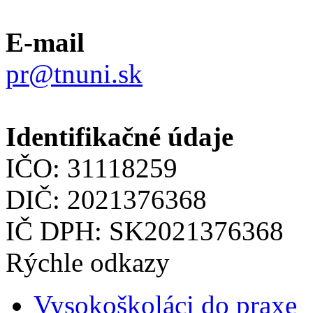
E-mail
pr@tnuni.sk
Identifikačné údaje
IČO: 31118259
DIČ: 2021376368
IČ DPH: SK2021376368
Rýchle odkazy
Vysokoškoláci do praxe