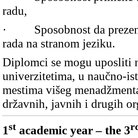
radu,
· Sposobnost da prezentuj
rada na stranom jeziku.
Diplomci se mogu uposliti 
univerzitetima, u naučno-is
mestima višeg menadžmenta 
državnih, javnih i drugih or
st
r
1
academic year – the 3