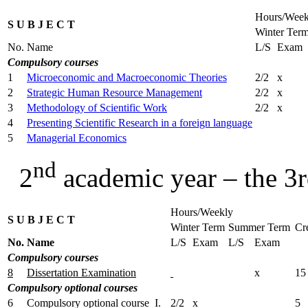
Hours/Week
S U B J E C T
Winter Ter
No.
Name
L/S
Exam
Compulsory courses
1
Microeconomic and Macroeconomic Theories
2/2
x
2
Strategic Human Resource Management
2/2
x
3
Methodology of Scientific Work
2/2
x
4
Presenting Scientific Research in a foreign language
5
Managerial Economics
nd
2
academic year – the 3r
Hours/Weekly
S U B J E C T
Winter Term
Summer Term
Cr
No.
Name
L/S
Exam
L/S
Exam
Compulsory courses
8
Dissertation Examination
x
15
Compulsory optional courses
6
Compulsory optional course I.
2/2
x
5