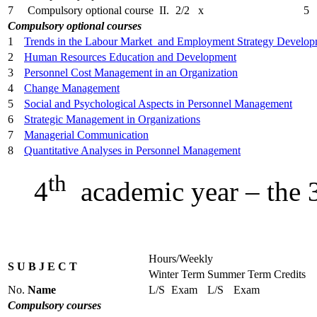
7
Compulsory optional course II.
2/2
x
5
Compulsory optional courses
1
Trends in the Labour Market and Employment Strategy Develop
2
Human Resources Education and Development
3
Personnel Cost Management in an Organization
4
Change Management
5
Social and Psychological Aspects in Personnel Management
6
Strategic Management in Organizations
7
Managerial Communication
8
Quantitative Analyses in Personnel Management
th
4
academic year – the 3
Hours/Weekly
S U B J E C T
Winter Term
Summer Term
Credits
No.
Name
L/S
Exam
L/S
Exam
Compulsory courses