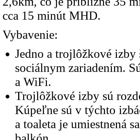
2,6km, čo je približne 35 m
cca 15 minút MHD.
Vybavenie:
Jedno a trojlôžkové izby
sociálnym zariadením. Sú
a WiFi.
Trojlôžkové izby sú rozd
Kúpeľne sú v týchto izb
a toaleta je umiestnená s
balkón.