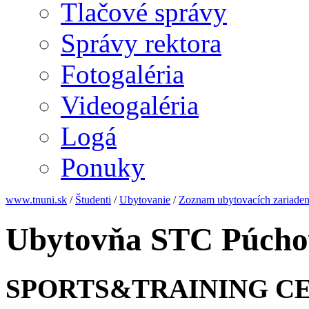
Tlačové správy
Správy rektora
Fotogaléria
Videogaléria
Logá
Ponuky
www.tnuni.sk
/
Študenti
/
Ubytovanie
/
Zoznam ubytovacích zariaden
Ubytovňa STC Púcho
SPORTS&TRAINING C