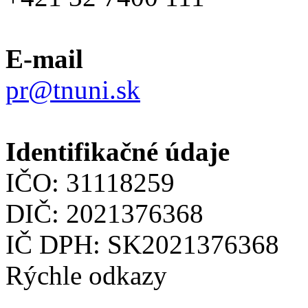
E-mail
pr@tnuni.sk
Identifikačné údaje
IČO: 31118259
DIČ: 2021376368
IČ DPH: SK2021376368
Rýchle odkazy