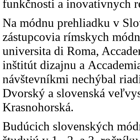
funkčnosti a inovatívnych r
Na módnu prehliadku v Slov
zástupcovia rímskych módn
universita di Roma, Accade
inštitút dizajnu a Accadem
návštevníkmi nechýbal riadi
Dvorský a slovenská veľvy
Krasnohorská.
Budúcich slovenských módn