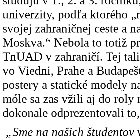
študujú v 1., 2. a 3. ročník
univerzity, podľa ktorého 
svojej zahraničnej ceste a 
Moskva.“ Nebola to totiž p
TnUAD v zahraničí. Tej tali
vo Viedni, Prahe a Budapešt
postery a statické modely 
móle sa zas vžili aj do rol
dokonale odprezentovali to,
„Sme na našich študentov v