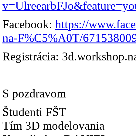
v=UlreearbFJo&feature=yo
Facebook:
https://www.fa
na-F%C5%A0T/6715380095
Registrácia: 3d.workshop.
S pozdravom
Študenti FŠT
Tím 3D modelovania