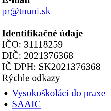
pr@tnuni.sk
Identifikačné údaje
IČO: 31118259
DIČ: 2021376368
IČ DPH: SK2021376368
Rýchle odkazy
Vysokoškoláci do praxe
SAAIC