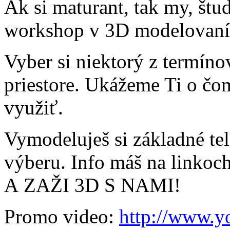
Ak si maturant, tak my, št
workshop v 3D modelovaní
Vyber si niektorý z termíno
priestore. Ukážeme Ti o čo
využiť.
Vymodeluješ si základné te
výberu. Info máš na linkoc
A ZAŽI 3D S NAMI!
Promo video:
http://www.y