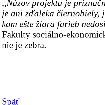
,,Názov projektu je príznačn
je ani zďaleka čiernobiely,
kam ešte žiara farieb nedos
Fakulty sociálno-ekonomick
nie je zebra.
Späť