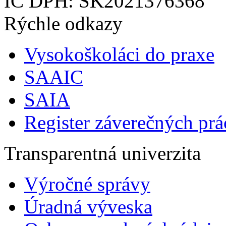
IČ DPH: SK2021376368
Rýchle odkazy
Vysokoškoláci do praxe
SAAIC
SAIA
Register záverečných prá
Transparentná univerzita
Výročné správy
Úradná výveska