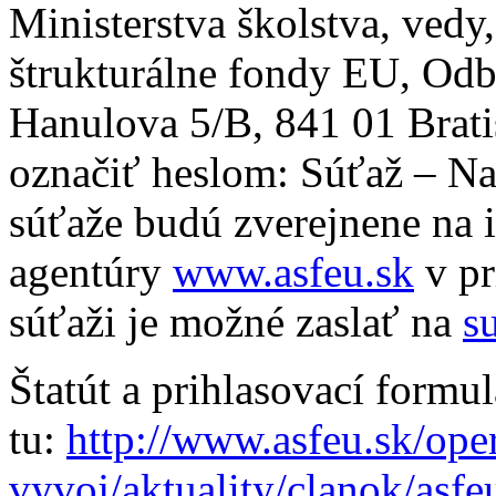
Ministerstva školstva, ved
štrukturálne fondy EU, Odb
Hanulova 5/B, 841 01 Brati
označiť heslom: Súťaž – N
súťaže budú zverejnene na i
agentúry
www.asfeu.sk
v pr
súťaži je možné zaslať na
s
Štatút a prihlasovací formulá
tu:
http://www.asfeu.sk/op
vyvoj/aktuality/clanok/asfe