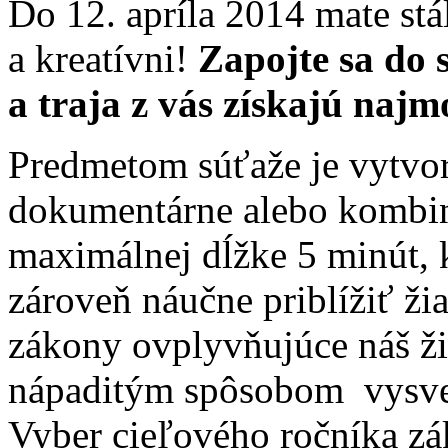
Do 12. apríla 2014 mate stá
a kreatívni!
Zapojte sa do
a traja z vás získajú najm
Predmetom súťaže je vytvor
dokumentárne alebo kombi
maximálnej dĺžke 5 minút, 
zároveň náučne priblížiť ž
zákony ovplyvňujúce náš ž
nápaditým spôsobom vysvet
Vyber cieľového ročníka zá