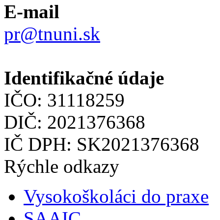
E-mail
pr@tnuni.sk
Identifikačné údaje
IČO: 31118259
DIČ: 2021376368
IČ DPH: SK2021376368
Rýchle odkazy
Vysokoškoláci do praxe
SAAIC