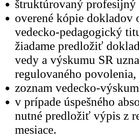
štruktúrovaný profesijný 
overené kópie dokladov o
vedecko-pedagogický titu
žiadame predložiť doklad
vedy a výskumu SR uznal
regulovaného povolenia,
zoznam vedecko-výskumne
v prípade úspešného abs
nutné predložiť výpis z re
mesiace.