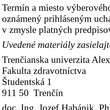
Termín a miesto výberovéh
oznámený prihláseným uch
v zmysle platných predpiso
Uvedené materiály zasielaj
Trenčianska univerzita Ale
Fakulta zdravotníctva
Študentská 1
911 50 Trenčín
doc. Ing. Jozef Habánik, P