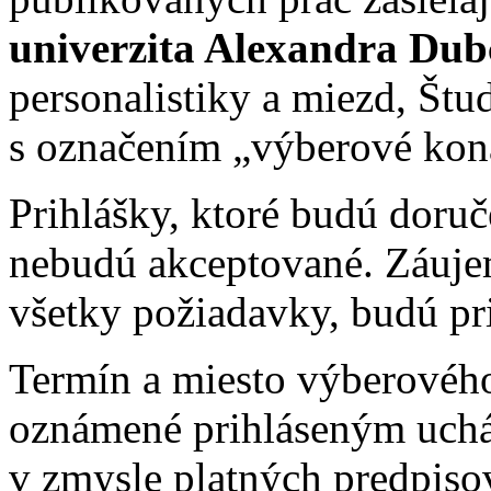
univerzita Alexandra Dub
personalistiky a miezd, Štu
s označením „výberové kon
Prihlášky, ktoré budú doru
nebudú akceptované. Záuje
všetky požiadavky, budú pr
Termín a miesto výberovéh
oznámené prihláseným uch
v zmysle platných predpiso