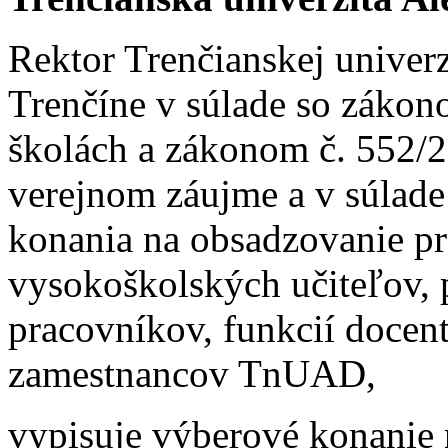
Rektor Trenčianskej univer
Trenčíne v súlade so zákon
školách a zákonom č. 552/2
verejnom záujme a v súlad
konania na obsadzovanie p
vysokoškolských učiteľov,
pracovníkov, funkcií docen
zamestnancov TnUAD,
vypisuje výberové konanie 