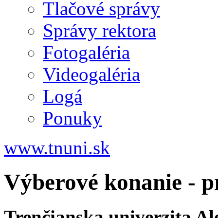
Tlačové správy
Správy rektora
Fotogaléria
Videogaléria
Logá
Ponuky
www.tnuni.sk
Výberové konanie - p
Trenčianska univerzita A