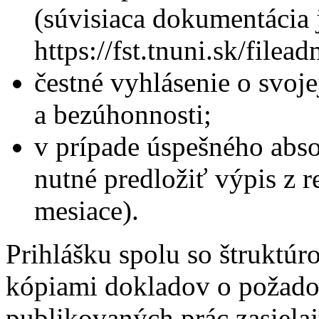
(súvisiaca dokumentácia 
https://fst.tnuni.sk/fi
čestné vyhlásenie o svoj
a bezúhonnosti;
v prípade úspešného abs
nutné predložiť výpis z reg
mesiace).
Prihlášku spolu so štruktú
kópiami dokladov o požad
publikovaných prác zasielaj