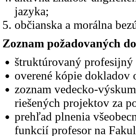
jazyka;
občianska a morálna bez
Zoznam požadovaných do
štruktúrovaný profesijný 
overené kópie dokladov 
zoznam vedecko-výskumn
riešených projektov za p
prehľad plnenia všeobecn
funkcií profesor na Faku