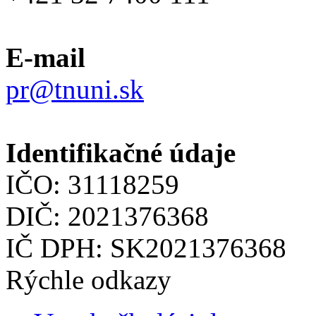
E-mail
pr@tnuni.sk
Identifikačné údaje
IČO: 31118259
DIČ: 2021376368
IČ DPH: SK2021376368
Rýchle odkazy