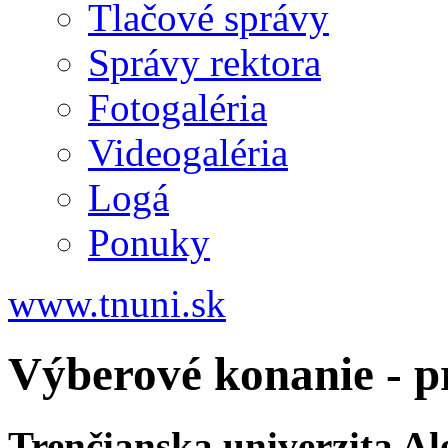
Tlačové správy
Správy rektora
Fotogaléria
Videogaléria
Logá
Ponuky
www.tnuni.sk
Výberové konanie - p
Trenčianska univerzita A