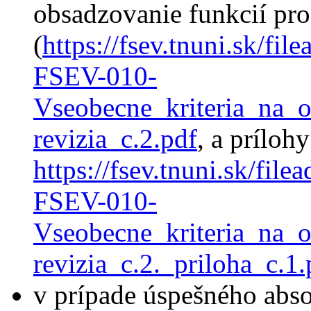
obsadzovanie funkcií pr
(
https://fsev.tnuni.sk/fi
FSEV-010-
Vseobecne_kriteria_na_
revizia_c.2.pdf
, a prílohy
https://fsev.tnuni.sk/fil
FSEV-010-
Vseobecne_kriteria_na_
revizia_c.2._priloha_c.1.
v prípade úspešného abs