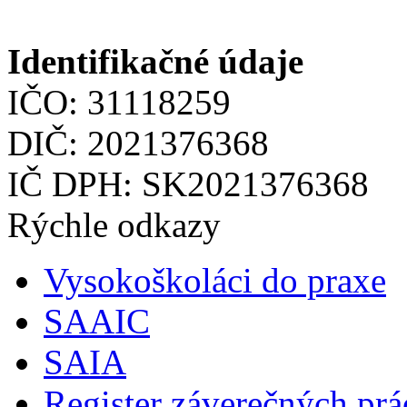
Identifikačné údaje
IČO: 31118259
DIČ: 2021376368
IČ DPH: SK2021376368
Rýchle odkazy
Vysokoškoláci do praxe
SAAIC
SAIA
Register záverečných prá