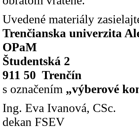
obratom vrátené.
Uvedené materiály zasielajt
Trenčianska univerzita A
OPaM
Študentská 2
911 50 Trenčín
s označením
„výberové kon
Ing. Eva Ivanová, CSc.
dekan FSEV