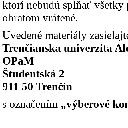
ktorí nebudú spĺňať všetky
obratom vrátené.
Uvedené materiály zasielajt
Trenčianska univerzita A
OPaM
Študentská 2
911 50 Trenčín
s označením
„výberové kon