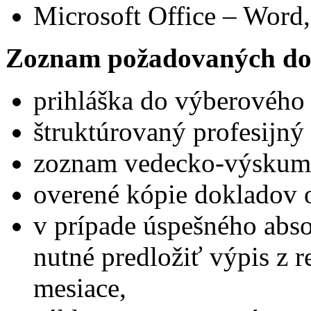
Microsoft Office – Word,
Zoznam požadovaných do
prihláška do výberového
štruktúrovaný profesijný 
zoznam vedecko-výskumne
overené kópie dokladov 
v prípade úspešného abs
nutné predložiť výpis z reg
mesiace,