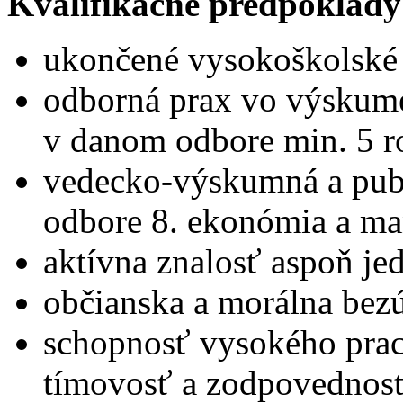
Kvalifikačné predpoklady
ukončené vysokoškolské v
odborná prax vo výskum
v danom odbore min. 5 r
vedecko-výskumná a publ
odbore 8. ekonómia a m
aktívna znalosť aspoň je
občianska a morálna bez
schopnosť vysokého prac
tímovosť a zodpovednosť