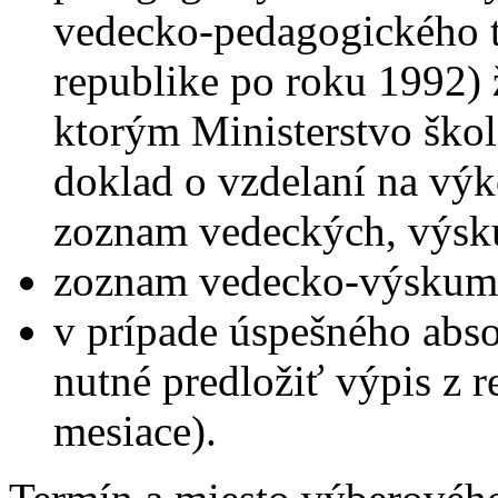
vedecko-pedagogického ti
republike po roku 1992) 
ktorým Ministerstvo ško
doklad o vzdelaní na vý
zoznam vedeckých, výsk
zoznam vedecko-výskumne
v prípade úspešného abs
nutné predložiť výpis z reg
mesiace).