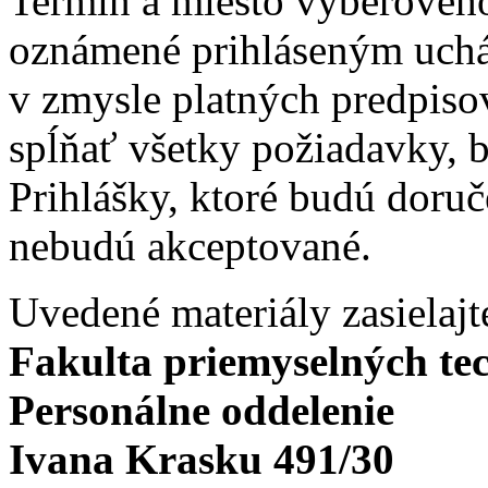
Termín a miesto výberovéh
oznámené prihláseným uch
v zmysle platných predpiso
spĺňať všetky požiadavky, 
Prihlášky, ktoré budú doru
nebudú akceptované.
Uvedené materiály zasielajt
Fakulta priemyselných te
Personálne oddelenie
Ivana Krasku 491/30