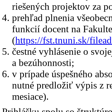
riešených projektov za p
prehľad plnenia všeobecn
funkcií docent na Fakul
(
https://fst.tnuni.sk/fi
čestné vyhlásenie o svoj
a bezúhonnosti;
v prípade úspešného abs
nutné predložiť výpis z reg
mesiace).
Prihlášku spolu so štruktú