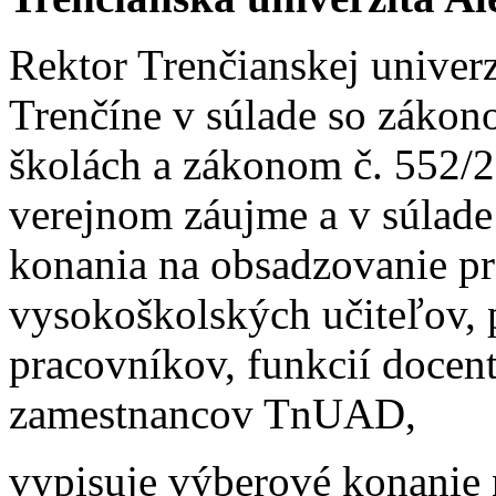
Rektor Trenčianskej univer
Trenčíne v súlade so zákon
školách a zákonom č. 552/2
verejnom záujme a v súlad
konania na obsadzovanie p
vysokoškolských učiteľov,
pracovníkov, funkcií docen
zamestnancov TnUAD,
vypisuje výberové konanie 