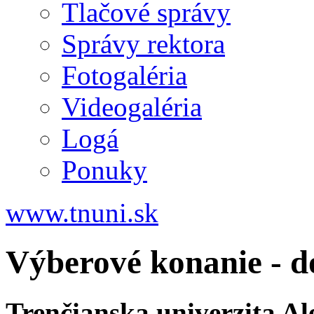
Tlačové správy
Správy rektora
Fotogaléria
Videogaléria
Logá
Ponuky
www.tnuni.sk
Výberové konanie - d
Trenčianska univerzita A