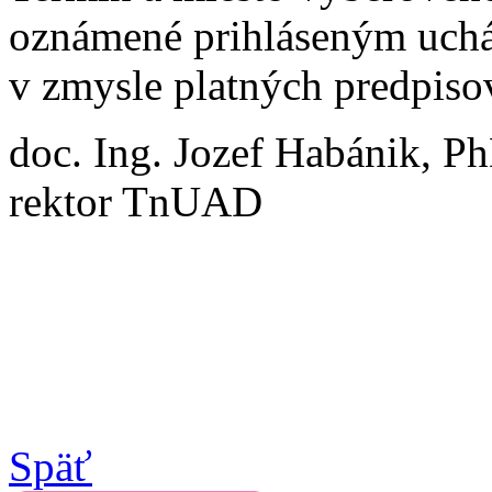
oznámené prihláseným uch
v zmysle platných predpiso
doc. Ing. Jozef Habánik, P
rektor TnUAD
Späť