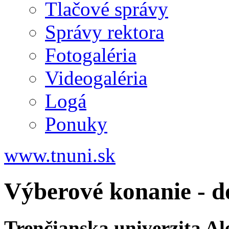
Tlačové správy
Správy rektora
Fotogaléria
Videogaléria
Logá
Ponuky
www.tnuni.sk
Výberové konanie - d
Trenčianska univerzita A