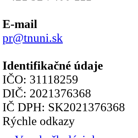
E-mail
pr@tnuni.sk
Identifikačné údaje
IČO: 31118259
DIČ: 2021376368
IČ DPH: SK2021376368
Rýchle odkazy