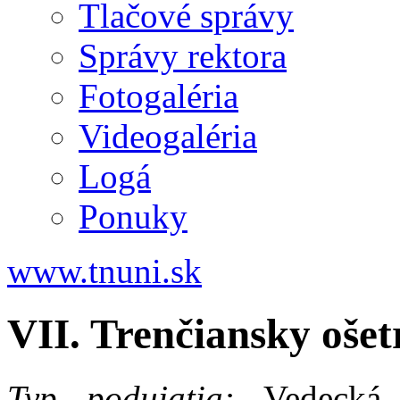
Tlačové správy
Správy rektora
Fotogaléria
Videogaléria
Logá
Ponuky
www.tnuni.sk
VII. Trenčiansky oše
Typ podujatia:
Vedecká k