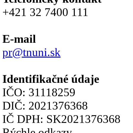
+421 32 7400 111
E-mail
pr@tnuni.sk
Identifikačné údaje
IČO: 31118259
DIČ: 2021376368
IČ DPH: SK2021376368
Rýchle odkazy