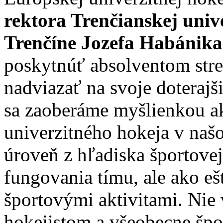
rektora Trenčianskej uni
Trenčíne Jozefa Habánika
poskytnúť absolventom str
nadviazať na svoje doterajš
sa zaoberáme myšlienkou a
univerzitného hokeja v naš
úroveň z hľadiska športove
fungovania tímu, ale ako eš
športovými aktivitami. Ni
hokejistom a všeobecne špo