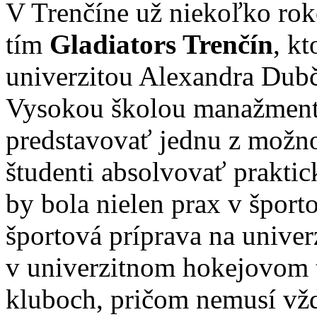
V Trenčíne už niekoľko rok
tím
Gladiators Trenčín
, k
univerzitou Alexandra Dubč
Vysokou školou manažment
predstavovať jednu z možno
študenti absolvovať praktic
by bola nielen prax v šport
športová príprava na univerz
v univerzitnom hokejovom t
kluboch, pričom nemusí vžd