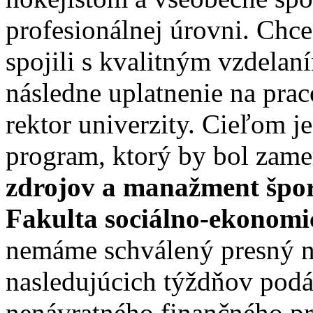
profesionálnej úrovni. Chc
spojili s kvalitným vzdela
následne uplatnenie na pra
rektor univerzity. Cieľom j
program, ktorý by bol zam
zdrojov a manažment špor
Fakulta sociálno-ekonom
nemáme schválený presný ná
nasledujúcich týždňov podá
nenávratného finančného p