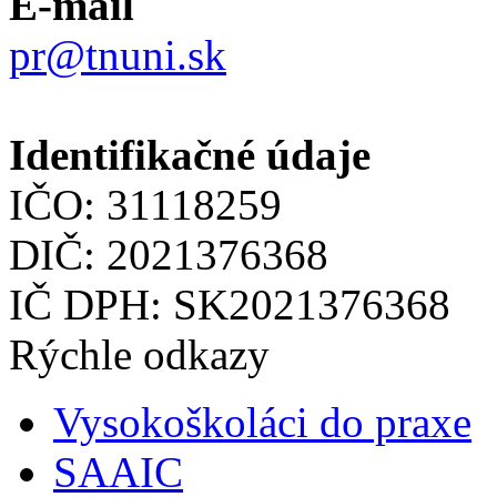
E-mail
pr@tnuni.sk
Identifikačné údaje
IČO: 31118259
DIČ: 2021376368
IČ DPH: SK2021376368
Rýchle odkazy
Vysokoškoláci do praxe
SAAIC