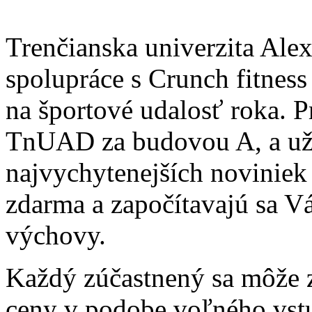
Trenčianska univerzita Ale
spolupráce s Crunch fitnes
na športové udalosť roka. P
TnUAD za budovou A, a uži
najvychytenejších noviniek v
zdarma a započítavajú sa V
výchovy.
Každý zúčastnený sa môže z
ceny v podobe voľného vstu