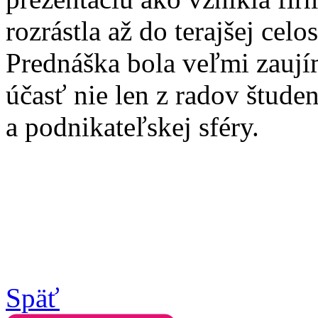
rozrástla až do terajšej cel
Prednáška bola veľmi zaují
účasť nie len z radov študent
a podnikateľskej sféry.
Späť