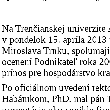
Na Trenčianskej univerzite
v pondelok 15. apríla 2013 
Miroslava Trnku, spolumaji
ocenení Podnikateľ roka 20
prínos pre hospodárstvo kra
Po oficiálnom uvedení rekt
Habánikom, PhD. mal pán T
prezentáciu ako vznikla f